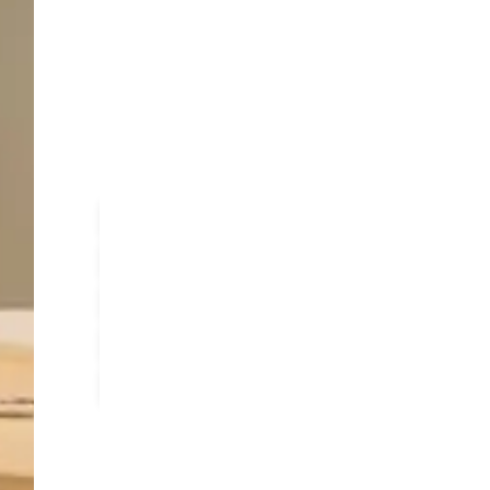
op een toplocatie met directe toegang tot de
bent u in het centrum van Utrecht of onderw
Het treinstation Utrecht Leidsche Rijn bevindt
verbindingen naar Amsterdam, Rotterdam en 
het OV profiteren van de uitstekende bereikb
24/7 toegang
Lift
Meerdere lounge ruimtes met pantry en 
Glasvezel internet
Gastvrije recept
Parkeren op eigen parkeerterrein
Rolstoeltoegankelijk, invalidentoilet aa