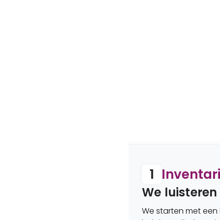
 bij
1
Inventar
We luisteren
We starten met een k