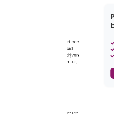
t
trecht. Landmark Utrecht combineert een
ningen en uitstekende bereikbaarheid.
t gebouw alles wat ambitieuze bedrijven
eceptie, comfortabele vergaderruimtes,
overleg.
aciliteiten
lke windrichting.
Landmark Utrecht ligt