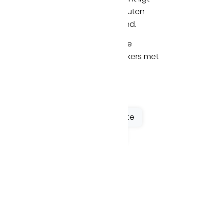
 A2, A12 en A27. Binnen enkele minuten
eg naar andere steden in Nederland.
 zich op loopafstand en biedt snelle
Eindhoven. Ook fietsers en bezoekers met
aarheid.
koffiecorner
Vergaderruimte
ie
Koffie & Thee inclusief
nwezig