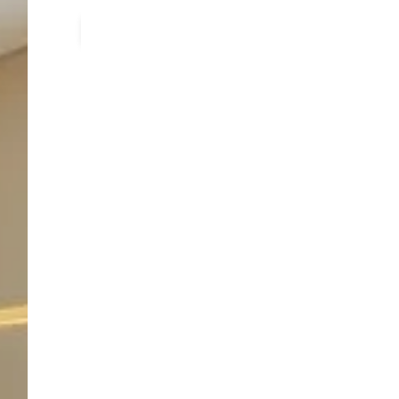
Toon alle foto's
21–258
m2
Landmark Utrech
Uw representatieve kantoor in het hart van U
prestigieuze uitstraling met moderne voorzie
Gelegen op een strategische locatie biedt di
nodig hebben om te groeien: professionele r
meerdere lounges en pantry’s voor informeel 
Plan gratis rondleiding
Landmark Utrecht
F
Zichtbaar en uitstekend bereikbaar vanuit e