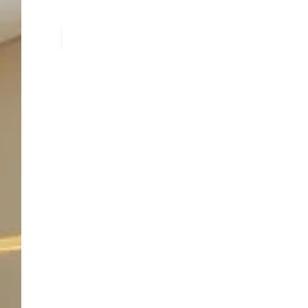
Toon alle foto's
28 - 270
m2
Savannah Tower 
Een professionele werkplek op een zichtlocat
combineert modern design met een kleinschali
van zowel zakelijke uitstraling als persoonlijk
businesscenter Lage Weide, bent u omringd 
Kühne + Nagel, HEMA en Pepsico.
Plan gratis rondleiding
Savannah Tower Ut