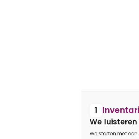
 bij
1
Inventar
We luisteren
We starten met een k