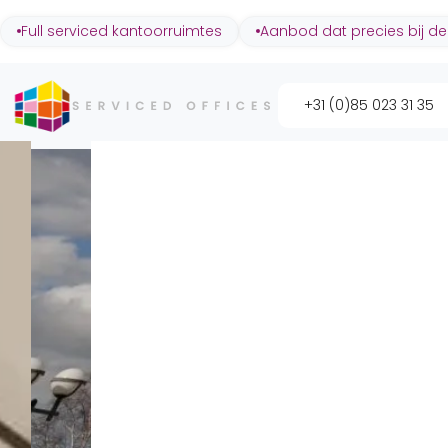
Full serviced kantoorruimtes
Aanbod dat precies bij de
+31 (0)85 023 31 35
Utrecht Lage Weide
Savannah 
Utrecht