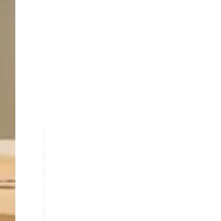
Savannah Tower is ontworpen voor bedrijven di
inspirerende omgeving. U vindt er modern ing
vergadermogelijkheden en gemeenschappelijk
De bemande receptie zorgt voor een professi
het groene uitzicht bijdraagt aan een ontsp
services op maat en flexibele huurvoorwaar
af op de behoeften van uw organisatie.
Gastvrije receptie
Prettige kleinsc
Lunch op bestelling mogelijk bij vergade
Gratis wifi
Koffie & Thee inclusief
Meerdere lounge ruimtes met pantry en 
Lift