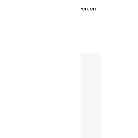
devolle zakelijke contacten en
oor een prettige balans tussen werk en
eik en zichtbaarheid versterkt.