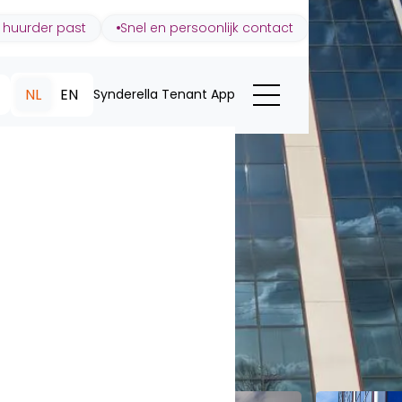
 huurder past
Snel en persoonlijk contact
NL
EN
Synderella Tenant App
Tower