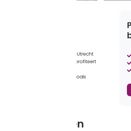
Utrecht
ie langs de A2. Savannah Tower in Utrecht
ge, informele sfeer, waardoor u profiteert
e service. Gelegen in het groene
door toonaangevende bedrijven zoals
recht
Faciliteiten