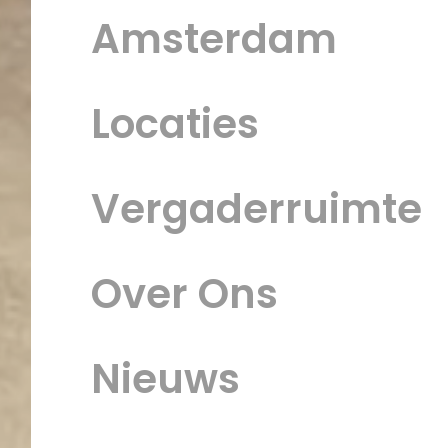
dienstverleners. Dit vergroot de kans op waar
Amsterdam
samenwerkingen. De groene omgeving zorgt v
ontspanning, terwijl de centrale ligging uw ber
Locaties
Vergaderruimte
Over Ons
Nieuws