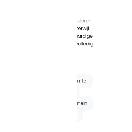
e efficiënt willen werken in een
erichte kantoorruimtes,
e ruimtes die samenwerking stimuleren.
oneel ontvangst van uw gasten, terwijl
annen werkklimaat. Dankzij hoogwaardige
den stemt u uw kantooromgeving volledig
halige kantoren
Vergaderruimte
rruimte
Glasvezel internet
Parkeren op eigen parkeerterrein
koffiecorner
24/7 toegang