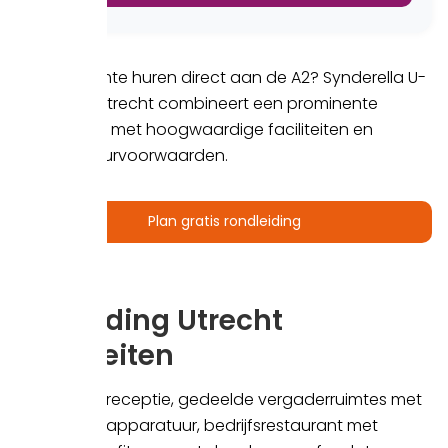
Kantoorruimte huren direct aan de A2? Synderella U-
Building in Utrecht combineert een prominente
zichtlocatie met hoogwaardige faciliteiten en
flexibele huurvoorwaarden.
Plan gratis rondleiding
U-Building Utrecht
Faciliteiten
Full-service receptie, gedeelde vergaderruimtes met
presentatieapparatuur, bedrijfsrestaurant met