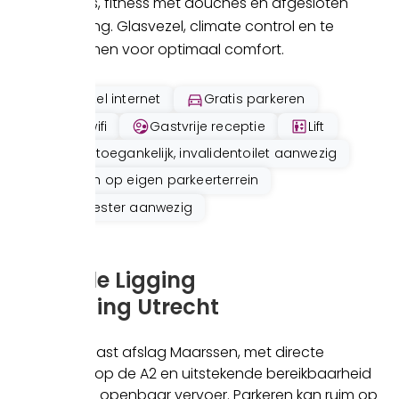
zonneterras, fitness met douches en afgesloten
fietsenstalling. Glasvezel, climate control en te
openen ramen voor optimaal comfort.
Glasvezel internet
Gratis parkeren
Gratis wifi
Gastvrije receptie
Lift
Rolstoeltoegankelijk, invalidentoilet aanwezig
Parkeren op eigen parkeerterrein
Huismeester aanwezig
Centrale Ligging
U-Building Utrecht
Gelegen naast afslag Maarssen, met directe
aansluiting op de A2 en uitstekende bereikbaarheid
per auto en openbaar vervoer. Parkeren kan ruim op