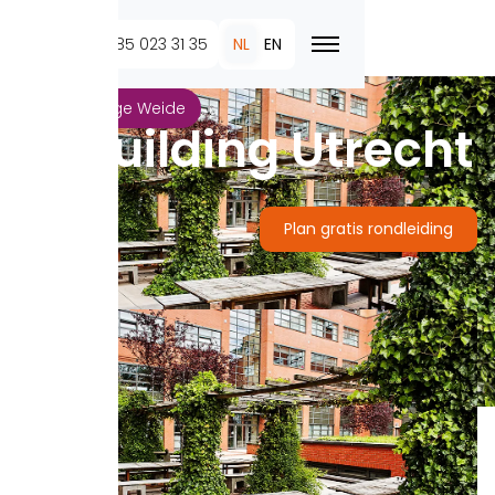
+31 (0)85 023 31 35
NL
EN
Utrecht Lage Weide
U-Building Utrecht
Plan gratis rondleiding