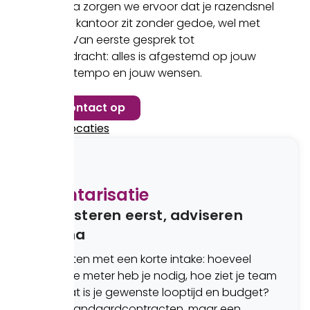
Bij Synderella zorgen we ervoor dat je razendsnel
in je nieuwe kantoor zit zonder gedoe, wel met
aandacht. Van eerste gesprek tot
sleuteloverdracht: alles is afgestemd op jouw
team, jouw tempo en jouw wensen.
Neem contact op
Bekijk alle locaties
1
Inventarisatie
We luisteren eerst, adviseren
daarna
We starten met een korte intake: hoeveel
vierkante meter heb je nodig, hoe ziet je team
eruit, wat is je gewenste looptijd en budget?
Geen standaardcontracten, maar een