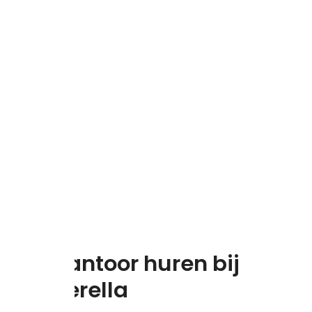
Process
Een kantoor huren bij
Synderella